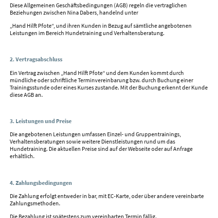
Diese Allgemeinen Geschäftsbedingungen (AGB) regeln die vertraglichen
Beziehungen zwischen Nina Dabers, handelnd unter
„Hand Hilft Pfote“, und ihren Kunden in Bezug auf sämtliche angebotenen
Leistungen im Bereich Hundetraining und Verhaltensberatung.
2. Vertragsabschluss
Ein Vertrag zwischen „Hand Hilft Pfote“ und dem Kunden kommt durch
mündliche oder schriftliche Terminvereinbarung bzw. durch Buchung einer
Trainingsstunde oder eines Kurses zustande. Mit der Buchung erkennt der Kunde
diese AGB an.
3. Leistungen und Preise
Die angebotenen Leistungen umfassen Einzel- und Gruppentrainings,
Verhaltensberatungen sowie weitere Dienstleistungen rund um das
Hundetraining. Die aktuellen Preise sind auf der Webseite oder auf Anfrage
erhältlich.
4. Zahlungsbedingungen
Die Zahlung erfolgt entweder in bar, mit EC-Karte, oder über andere vereinbarte
Zahlungsmethoden.
Die Bezahlung ist spätestens zum vereinbarten Termin fällig.